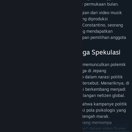
menancapkan bendera Amerika Serikat di permukaan bulan.
Konten tersebut diketahui merupakan bagian dari video musik
berjudul "Thank You, President Trump" yang diproduksi
menggunakan teknologi AI oleh Anthony Constantino, seorang
politisi Partai Republik asal New York yang mendapatkan
dukungan politik dari Trump dalam persiapan pemilihan anggota
Kongres Amerika Serikat.
Dari Algoritma Politik Hingga Spekulasi
Dunia Siber
Namun, kreativitas digital tersebut justru memunculkan polemik
besar. Ribuan penggemar anime dan manga di Jepang
menganggap penggunaan karakter Naruto dalam narasi politik
tidak sesuai dengan semangat asli karya tersebut. Menariknya, di
jagat maya, perdebatan video AI Trump ini berkembang menjadi
sebuah analogi sosiologis yang unik di kalangan netizen global.
Beberapa pengamat tren digital menilai bahwa kampanye politik
visual berbasis AI yang agresif ini memiliki pola psikologis yang
sama dengan industri hiburan siber yang tengah marak.
Penggunaan visual yang berkilau, musik yang memompa
adrenalin, serta narasi "kemenangan instan" dalam video Trump