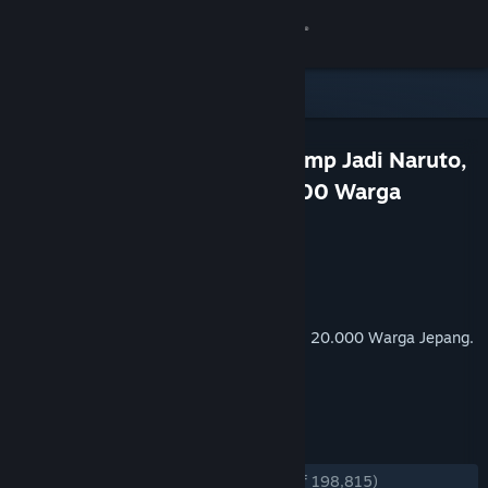
Sign in
Store
Community
JITUTOTO SLOT TOTO4D Trump Jadi Naruto,
Langsung "Digeruduk" 20.000 Warga
About
Jepang.
Developer
jitutoto
Support
Publisher
wukong
Released
May 14, 2026
Change language
Trump Jadi Naruto, Langsung "Digeruduk" 20.000 Warga Jepang.
TAGS
Get the Steam Mobile App
+
View desktop website
REVIEWS
ENGLISH REVIEWS
Very Positive
(83% of 198,815)