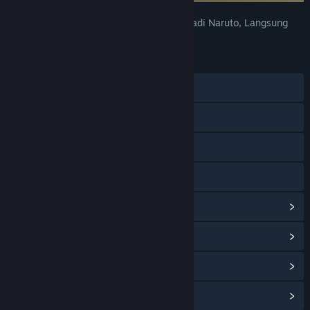
JITUTOTO SLOT TOTO4D Trump Jadi Naruto, Langsung
TITLE:
"Digeruduk" 20.000 Warga Jepang.
Togel 10 Juta
GENRE:
May 14, 2026
RELEASE DATE:
Visit the website
Discord
View health warnings
View privacy policy
View update history
Read related news
View discussions
Find Community Groups