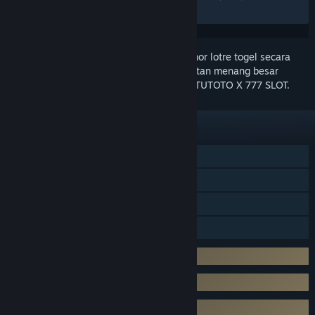
RECENT:
Very Positive
(87% of 7,691)
Agen jitutoto
menampung pembelian nomor lotre togel secara
eceran, namun pemain tetap berkesempatan menang besar
dengan hadiah utama senilai 10 juta di JITUTOTO X 777 SLOT.
FEATURES
Togel 10 Juta
Nomor Togel 4D
JITUTOTO BANDAR TOTO 4D
jitutoto Lotre Togel
Betting Togel Mulai Dari 100 Perak
Terima Pembelian Nomor Lotre Eceran
Hadiah Lotre Togel 4D 10 Juta Rupiah