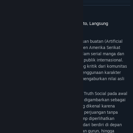
jitutoto login
READ MORE
jitutoto alternatif
JITUTOTO SLOT TOTO4D Trump Jadi Naruto, Langsung
"Digeruduk" 20.000 Warga Jepang.
Sebuah video berbasis teknologi kecerdasan buatan (Artificial
Intelligence/AI) yang menampilkan Presiden Amerika Serikat
Donald Trump sebagai karakter utama dalam serial manga dan
anime legendaris Naruto menjadi sorotan publik internasional.
Konten digital tersebut memicu gelombang kritik dari komunitas
penggemar anime Jepang yang menilai penggunaan karakter
ikonik dalam konteks politik berpotensi mengaburkan nilai asli
karya tersebut.
Video yang beredar luas melalui platform Truth Social pada awal
Juni 2026 memperlihatkan Donald Trump digambarkan sebagai
Naruto Uzumaki, seorang ninja muda yang dikenal karena
semangat persahabatan, keberanian, dan perjuangan tanpa
menyerah. Dalam tayangan tersebut, Trump diperlihatkan
menjalani berbagai adegan heroik, mulai dari berdiri di depan
Menara Pisa, menunggang unta di kawasan gurun, hingga