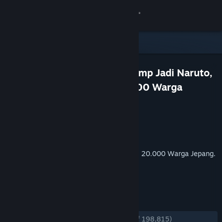
Sign in
Store
Community
JITUTOTO SLOT TOTO4D Trump Jadi Naruto,
Langsung "Digeruduk" 20.000 Warga
About
Jepang.
Developer
jitutoto
Support
Publisher
wukong
Released
May 14, 2026
Change language
Trump Jadi Naruto, Langsung "Digeruduk" 20.000 Warga Jepang.
TAGS
Get the Steam Mobile App
+
View desktop website
REVIEWS
ENGLISH REVIEWS
Very Positive
(83% of 198,815)