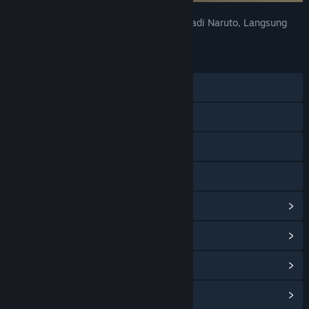
JITUTOTO SLOT TOTO4D Trump Jadi Naruto, Langsung
TITLE:
"Digeruduk" 20.000 Warga Jepang.
Togel 10 Juta
GENRE:
May 14, 2026
RELEASE DATE:
Visit the website
Discord
View health warnings
View privacy policy
View update history
Read related news
View discussions
Find Community Groups