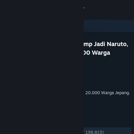
Sign in
Store
Community
JITUTOTO SLOT TOTO4D Trump Jadi Naruto,
Langsung "Digeruduk" 20.000 Warga
About
Jepang.
Developer
jitutoto
Support
Publisher
wukong
Released
May 14, 2026
Change language
Trump Jadi Naruto, Langsung "Digeruduk" 20.000 Warga Jepang.
TAGS
Get the Steam Mobile App
+
View desktop website
REVIEWS
ENGLISH REVIEWS
Very Positive
(83% of 198,815)