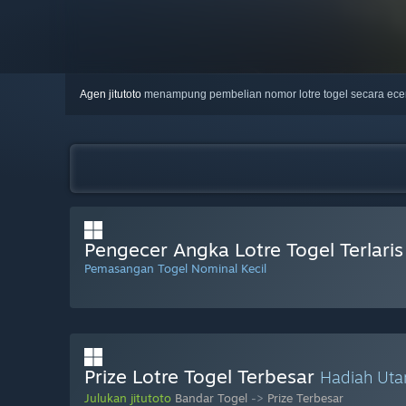
Agen jitutoto
menampung pembelian nomor lotre togel secara ece
Pengecer Angka Lotre Togel Terlaris
Pemasangan Togel Nominal Kecil
Prize Lotre Togel Terbesar
Hadiah Ut
Julukan jitutoto
Bandar Togel
->
Prize Terbesar