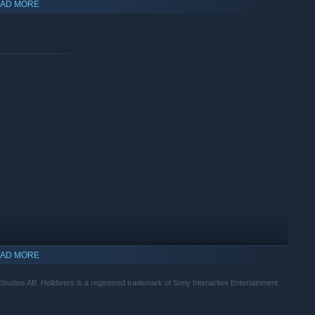
AD MORE
 seharusnya digunakan untuk mendukung kreativitas tanpa
ng telah memiliki nilai budaya tinggi. Jika dalam dunia
ive bet
algoritma digunakan murni untuk kalkulasi statistik,
tasan etika yang jelas agar tidak menyinggung sensitivitas
ng hak cipta serial Naruto terkait penggunaan karakter
rotes dari komunitas penggemar terus berkembang dan
 dan industri anime internasional sepanjang tahun 2026.
AD MORE
dios AB. Helldivers is a registered trademark of Sony Interactive Entertainment