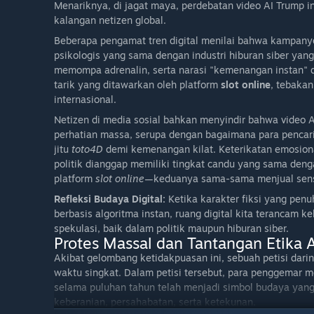
Menariknya, di jagat maya, perdebatan video AI Trump i
kalangan netizen global.
Beberapa pengamat tren digital menilai bahwa kampanye p
psikologis yang sama dengan industri hiburan siber yan
memompa adrenalin, serta narasi "kemenangan instan" d
tarik yang ditawarkan oleh platform
slot online
, tebaka
internasional.
Netizen di media sosial bahkan menyindir bahwa video 
perhatian massa, serupa dengan bagaimana para pencar
jitu
toto4D
demi kemenangan kilat. Keterikatan emosiona
politik dianggap memiliki tingkat candu yang sama den
platform
slot online
—keduanya sama-sama menjual sensa
Refleksi Budaya Digital:
Ketika karakter fiksi yang penuh
berbasis algoritma instan, ruang digital kita terancam 
spekulasi, baik dalam politik maupun hiburan siber.
Protes Massal dan Tantangan Etika A
Akibat gelombang ketidakpuasan ini, sebuah petisi dar
waktu singkat. Dalam petisi tersebut, para penggema
selama puluhan tahun telah menjadi simbol budaya yang me
keberanian, persahabatan, serta ketekunan.