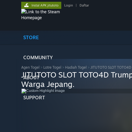
Instal APK jitutoto
Login
|
Daftar
STORE
COMMUNITY
Agen Togel
>
Lotre Togel
>
Hadiah Togel
>
JITUTOTO SLOT TOTO4D T
JITUTOTO SLOT TOTO4D Trump 
ABOUT
Warga Jepang.
SUPPORT