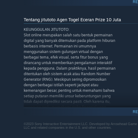
RE
Para pakar teknologi menegaskan bahwa kecanggihan AI
mengabaikan penghormatan terhadap karya intelektual ya
hiburan daring seperti platform
slot online
atau sistem
l
Tentang jitutoto Agen Togel Eceran Prize 10 Juta
maka dalam dunia seni, penggunaan AI harus memiliki ba
kultural.
KEUNGGULAN JITUTOTO:
Slot online merupakan salah satu bentuk permainan
Hingga saat ini, belum ada pernyataan resmi dari pemega
digital yang banyak ditemukan pada platform hiburan
tersebut dalam video yang beredar. Namun gelombang p
berbasis internet. Permainan ini umumnya
menjadi salah satu perbincangan terbesar di dunia siber
menggunakan sistem gulungan virtual dengan
berbagai tema, efek visual, serta fitur bonus yang
dirancang untuk memberikan pengalaman interaktif
kepada pengguna. Dalam praktiknya, hasil permainan
ditentukan oleh sistem acak atau Random Number
Generator (RNG). Meskipun sering dipromosikan
dengan berbagai istilah seperti jackpot atau
kemenangan besar, penting untuk memahami bahwa
setiap putaran memiliki unsur keberuntungan yang
tidak dapat diprediksi secara pasti. Oleh karena itu,
pengguna perlu memahami risiko finansial yang
RE
dapat muncul sebelum berpartisipasi.
jitutoto merupakan agen togel online yang menerima
©2023 Sony Interactive Entertainment LLC. Developed by Arrowhead Game Stu
LLC and related companies in the U.S. and other countries.
pembelian angka secara eceran
Member bisa mulai bermain
MINIMAL BET RINGAN: