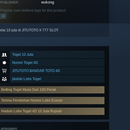
wukong
PUBLISHER:
Popular user-defined tags for this product:
+
lai 10 juta di JITUTOTO X 777 SLOT.
Togel 10 Juta
Nomor Togel 4D
JITUTOTO BANDAR TOTO 4D
jitutoto Lotre Togel
Betting Togel Mulai Dari 100 Perak
Terima Pembelian Nomor Lotre Eceran
Hadiah Lotre Togel 4D 10 Juta Rupiah
Languages
: