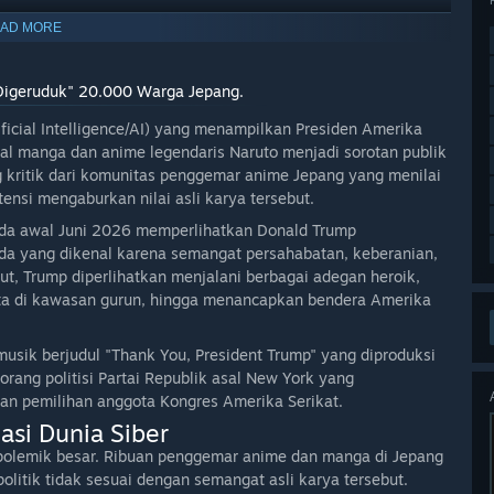
AD MORE
Digeruduk" 20.000 Warga Jepang.
ficial Intelligence/AI) yang menampilkan Presiden Amerika
al manga dan anime legendaris Naruto menjadi sorotan publik
g kritik dari komunitas penggemar anime Jepang yang menilai
ensi mengaburkan nilai asli karya tersebut.
 pada awal Juni 2026 memperlihatkan Donald Trump
da yang dikenal karena semangat persahabatan, keberanian,
t, Trump diperlihatkan menjalani berbagai adegan heroik,
nta di kawasan gurun, hingga menancapkan bendera Amerika
musik berjudul "Thank You, President Trump" yang diproduksi
rang politisi Partai Republik asal New York yang
an pemilihan anggota Kongres Amerika Serikat.
asi Dunia Siber
n polemik besar. Ribuan penggemar anime dan manga di Jepang
itik tidak sesuai dengan semangat asli karya tersebut.