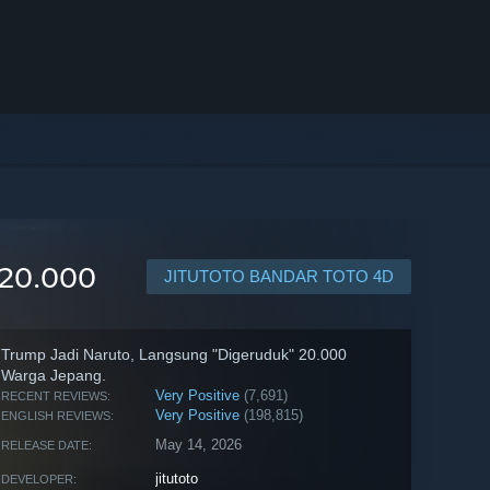
 20.000
JITUTOTO BANDAR TOTO 4D
Trump Jadi Naruto, Langsung "Digeruduk" 20.000
Warga Jepang.
Very Positive
(7,691)
RECENT REVIEWS:
Very Positive
(198,815)
ENGLISH REVIEWS:
May 14, 2026
RELEASE DATE:
jitutoto
DEVELOPER: