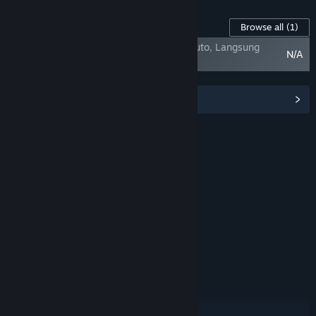
Content For jitutoto Lotre Togel
Browse all
(1)
JITUTOTO SLOT TOTO4D Trump Jadi Naruto, Langsung
N/A
"Digeruduk" 20.000 Warga Jepang.
View Community Hub
About Lotre Togel
Keyword :
jitutoto Togel
Hadiah Togel
Togel Online
Togel 10 Juta
Nomor Togel 4D
jitutoto resmi
jitutoto link