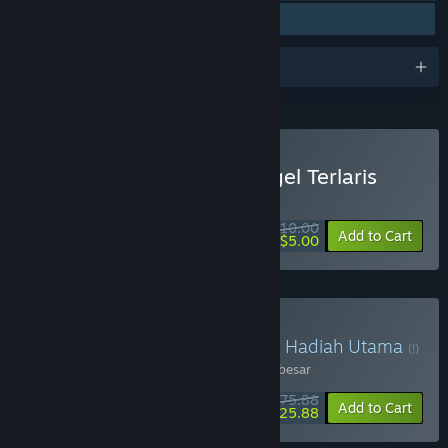
Awards
Pengecer Angka Lotre Togel Terlaris
Pemasangan Togel Nominal Kecil
$10.00
-50%
Add to Cart
$5.00
Prize Lotre Togel Terbesar
Hadiah Utama
(!)
Julukan jitutoto
Bandar Togel
->
Prize Terbesar
$75.88
-75%
Bundle info
Add to Cart
$25.88