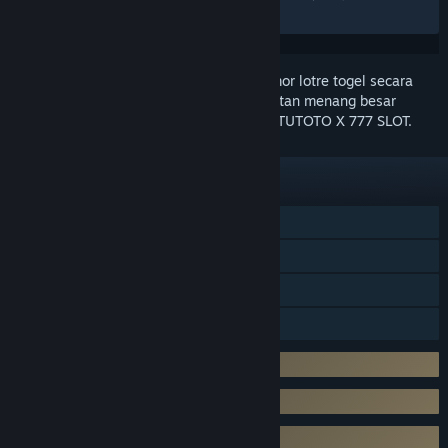
RECENT:
Very Positive
(87% of 7,691)
Agen jitutoto
menampung pembelian nomor lotre togel secara
eceran, namun pemain tetap berkesempatan menang besar
dengan hadiah utama senilai 10 juta di JITUTOTO X 777 SLOT.
FEATURES
Togel 10 Juta
Nomor Togel 4D
JITUTOTO BANDAR TOTO 4D
jitutoto Lotre Togel
Betting Togel Mulai Dari 100 Perak
Terima Pembelian Nomor Lotre Eceran
Hadiah Lotre Togel 4D 10 Juta Rupiah