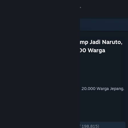
Sign in
Store
Community
JITUTOTO SLOT TOTO4D Trump Jadi Naruto,
Langsung "Digeruduk" 20.000 Warga
About
Jepang.
Developer
jitutoto
Support
Publisher
wukong
Released
May 14, 2026
Change language
Trump Jadi Naruto, Langsung "Digeruduk" 20.000 Warga Jepang.
TAGS
Get the Steam Mobile App
+
View desktop website
REVIEWS
ENGLISH REVIEWS
Very Positive
(83% of 198,815)