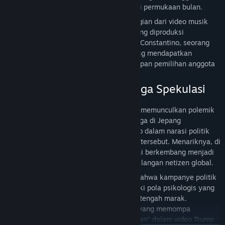
menancapkan bendera Amerika Serikat di permukaan bulan.
Konten tersebut diketahui merupakan bagian dari video musik
berjudul "Thank You, President Trump" yang diproduksi
menggunakan teknologi AI oleh Anthony Constantino, seorang
politisi Partai Republik asal New York yang mendapatkan
dukungan politik dari Trump dalam persiapan pemilihan anggota
Kongres Amerika Serikat.
Dari Algoritma Politik Hingga Spekulasi
Dunia Siber
Namun, kreativitas digital tersebut justru memunculkan polemik
besar. Ribuan penggemar anime dan manga di Jepang
menganggap penggunaan karakter Naruto dalam narasi politik
tidak sesuai dengan semangat asli karya tersebut. Menariknya, di
jagat maya, perdebatan video AI Trump ini berkembang menjadi
sebuah analogi sosiologis yang unik di kalangan netizen global.
Beberapa pengamat tren digital menilai bahwa kampanye politik
visual berbasis AI yang agresif ini memiliki pola psikologis yang
sama dengan industri hiburan siber yang tengah marak.
Penggunaan visual yang berkilau, musik yang memompa
adrenalin, serta narasi "kemenangan instan" dalam video Trump