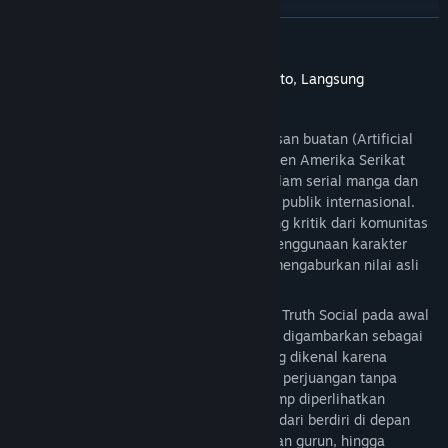
jitutoto login
READ MORE
jitutoto alternatif
JITUTOTO SLOT TOTO4D Trump Jadi Naruto, Langsung
"Digeruduk" 20.000 Warga Jepang.
Sebuah video berbasis teknologi kecerdasan buatan (Artificial
Intelligence/AI) yang menampilkan Presiden Amerika Serikat
Donald Trump sebagai karakter utama dalam serial manga dan
anime legendaris Naruto menjadi sorotan publik internasional.
Konten digital tersebut memicu gelombang kritik dari komunitas
penggemar anime Jepang yang menilai penggunaan karakter
ikonik dalam konteks politik berpotensi mengaburkan nilai asli
karya tersebut.
Video yang beredar luas melalui platform Truth Social pada awal
Juni 2026 memperlihatkan Donald Trump digambarkan sebagai
Naruto Uzumaki, seorang ninja muda yang dikenal karena
semangat persahabatan, keberanian, dan perjuangan tanpa
menyerah. Dalam tayangan tersebut, Trump diperlihatkan
menjalani berbagai adegan heroik, mulai dari berdiri di depan
Menara Pisa, menunggang unta di kawasan gurun, hingga