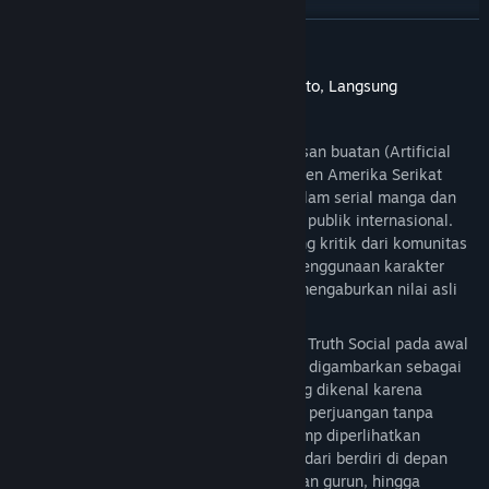
jitutoto login
READ MORE
jitutoto alternatif
JITUTOTO SLOT TOTO4D Trump Jadi Naruto, Langsung
"Digeruduk" 20.000 Warga Jepang.
Sebuah video berbasis teknologi kecerdasan buatan (Artificial
Intelligence/AI) yang menampilkan Presiden Amerika Serikat
Donald Trump sebagai karakter utama dalam serial manga dan
anime legendaris Naruto menjadi sorotan publik internasional.
Konten digital tersebut memicu gelombang kritik dari komunitas
penggemar anime Jepang yang menilai penggunaan karakter
ikonik dalam konteks politik berpotensi mengaburkan nilai asli
karya tersebut.
Video yang beredar luas melalui platform Truth Social pada awal
Juni 2026 memperlihatkan Donald Trump digambarkan sebagai
Naruto Uzumaki, seorang ninja muda yang dikenal karena
semangat persahabatan, keberanian, dan perjuangan tanpa
menyerah. Dalam tayangan tersebut, Trump diperlihatkan
menjalani berbagai adegan heroik, mulai dari berdiri di depan
Menara Pisa, menunggang unta di kawasan gurun, hingga