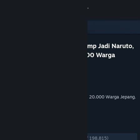
Sign in
Store
Community
JITUTOTO SLOT TOTO4D Trump Jadi Naruto,
Langsung "Digeruduk" 20.000 Warga
About
Jepang.
Developer
jitutoto
Support
Publisher
wukong
Released
May 14, 2026
Change language
Trump Jadi Naruto, Langsung "Digeruduk" 20.000 Warga Jepang.
TAGS
Get the Steam Mobile App
+
View desktop website
REVIEWS
ENGLISH REVIEWS
Very Positive
(83% of 198,815)